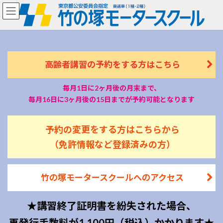
コ
ナ
ン
ビ
テ
ゲ
ン
ー
ツ
シ
へ
ョ
高齢者講習の予約をする方はこちら
ス
ン
キ
に
ッ
移
毎月1日に2ヶ月後の月末まで、
プ
動
毎月16日に3ヶ月後の15日までが予約可能となります
予約の変更をする方はこちらから
（免許情報など登録済みの方）
竹の塚モータースクールへのアクセス
★講習終了証明書を紛失された場合、
再発行手数料が1,100円（税込）かかります★