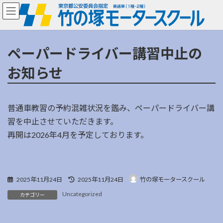
コ
ナ
ン
ビ
テ
ゲ
ン
ー
ツ
シ
ペーパードライバー講習中止の
へ
ョ
ス
ン
お知らせ
キ
に
ッ
移
プ
動
普通車教習の予約混雑状況を鑑み、ペーパードライバー講
習を中止させていただきます。
再開は2026年4月を予定しております。
最
2025年11月24日
2025年11月24日
竹の塚モータースクール
終
Uncategorized
更
カテゴリー
新
日
時